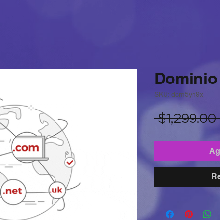
Dominio
SKU: dcm5yn9x
 $1,299.00 
Agr
Re