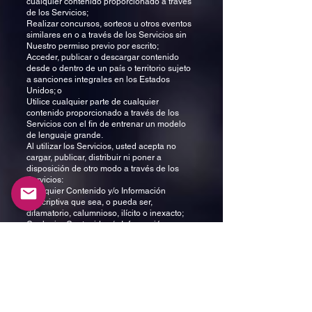
cualquier contenido proporcionado a través
de los Servicios;
Realizar concursos, sorteos u otros eventos
similares en o a través de los Servicios sin
Nuestro permiso previo por escrito;
Acceder, publicar o descargar contenido
desde o dentro de un país o territorio sujeto
a sanciones integrales en los Estados
Unidos; o
Utilice cualquier parte de cualquier
contenido proporcionado a través de los
Servicios con el fin de entrenar un modelo
de lenguaje grande.
Al utilizar los Servicios, usted acepta no
cargar, publicar, distribuir ni poner a
disposición de otro modo a través de los
Servicios:
Cualquier Contenido y/o Información
Descriptiva que sea, o pueda ser,
difamatorio, calumnioso, ilícito o inexacto;
Cualquier Contenido y/o Información
Descriptiva que sea, o pueda ser, ilegal o
ilegal;
Cualquier publicidad no solicitada,
materiales promocionales u otros materiales
de solicitud, publicidad comercial masiva
(spam), correo en cadena, anuncios
informativos, solicitudes de caridad y