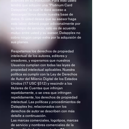
avances en su Institución. Para esto usted
tendrá que adquirir una "Platinum Card
Datapplex" la cual le dará acceso a
descargar libros desde nuestra base de
datos. Si usted desea que su asesor haga
esta labor, deberá pagar adicionalmente por
su tiempo de servicio, esto es de acuerdo
mutuo entre usted y su asesor, Datapplex no
cobra ningún cargo extra por la adquisión de
sus planes.
Respetamos los derechos de propiedad
intelectual de los autores, editores y
creadores, y esperamos que nuestros
Usuarios cumplan con todas las leyes de
propiedad intelectual aplicables. Nuestra
política es cumplir con la Ley de Derechos
de Autor del Milenio Digital de los Estados
Unidos (17 USC §512) y rescindir a los
titulares de Cuentas que infrinjan
repetidamente, o se crea que infringen
repetidamente, los derechos de propiedad
intelectual. Las políticas y procedimientos de
Datapplex Inc. relacionados con los
derechos de autor se describen con más
detalle a continuación.
Las marcas comerciales, logotipos, marcas
de servicio y nombres comerciales de la