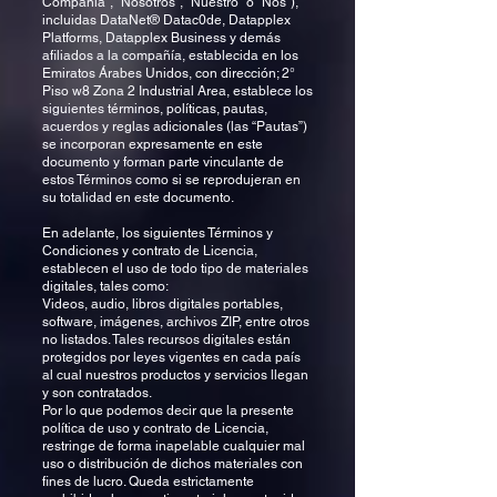
Compañía”, “Nosotros”, “Nuestro” o “Nos”),
incluidas DataNet® Datac0de, Datapplex
Platforms, Datapplex Business y demás
afiliados a la compañía, establecida en los
Emiratos Árabes Unidos, con dirección; 2°
Piso w8 Zona 2 Industrial Area, establece los
siguientes términos, políticas, pautas,
acuerdos y reglas adicionales (las “Pautas”)
se incorporan expresamente en este
documento y forman parte vinculante de
estos Términos como si se reprodujeran en
su totalidad en este documento.
En adelante, los siguientes Términos y
Condiciones y contrato de Licencia,
establecen el uso de todo tipo de materiales
digitales, tales como:
Videos, audio, libros digitales portables,
software, imágenes, archivos ZIP, entre otros
no listados. Tales recursos digitales están
protegidos por leyes vigentes en cada país
al cual nuestros productos y servicios llegan
y son contratados.
Por lo que podemos decir que la presente
política de uso y contrato de Licencia,
restringe de forma inapelable cualquier mal
uso o distribución de dichos materiales con
fines de lucro. Queda estrictamente