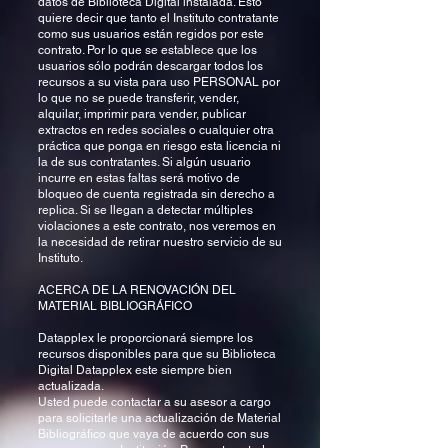
datos de Biblioteca Digital instalada. Esto
quiere decir que tanto el Instituto contratante
como sus usuarios están regidos por este
contrato. Por lo que se establece que los
usuarios sólo podrán descargar todos los
recursos a su vista para uso PERSONAL por
lo que no se puede transferir, vender,
alquilar, imprimir para vender, publicar
extractos en redes sociales o cualquier otra
práctica que ponga en riesgo esta licencia ni
la de sus contratantes. Si algún usuario
incurre en estas faltas será motivo de
bloqueo de cuenta registrada sin derecho a
replica. Si se llegan a detectar múltiples
violaciones a este contrato, nos veremos en
la necesidad de retirar nuestro servicio de su
Instituto.
ACERCA DE LA RENOVACIÓN DEL
MATERIAL BIBLIOGRÁFICO
Datapplex le proporcionará siempre los
recursos disponibles para que su Biblioteca
Digital Datapplex este siempre bien
actualizada.
Usted puede contactar a su asesor a cargo
para solicitarle una actualización de Material
Bibliográfico que vaya de acuerdo con sus