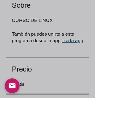
Sobre
CURSO DE LINUX
También puedes unirte a este
programa desde la app.
Ir a la app
Precio
Gratis
Compartir