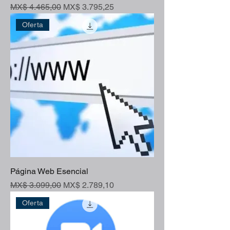
Preço normal
Preço promocional
MX$ 4.465,00
MX$ 3.795,25
Oferta
Página Web Esencial
Preço normal
Preço promocional
MX$ 3.099,00
MX$ 2.789,10
Oferta