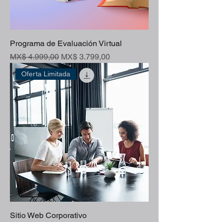
Programa de Evaluación Virtual
Preço normal
Preço promocional
MX$ 4.999,00
MX$ 3.799,00
Oferta Limitada
Sitio Web Corporativo