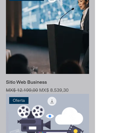
Sitio Web Business
Preço normal
Preço promocional
MX$ 12.199,00
MX$ 8.539,30
Oferta