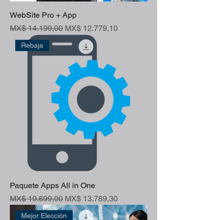
WebSite Pro + App
Preço normal
Preço promocional
MX$ 14.199,00
MX$ 12.779,10
Rebaja
Paquete Apps All in One
Preço normal
Preço promocional
MX$ 19.699,00
MX$ 13.789,30
Mejor Elección