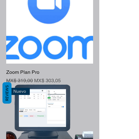
Zoom Plan Pro
Preço normal
Preço promocional
MX$ 319,00
MX$ 303,05
REVIEWS
Nuevo