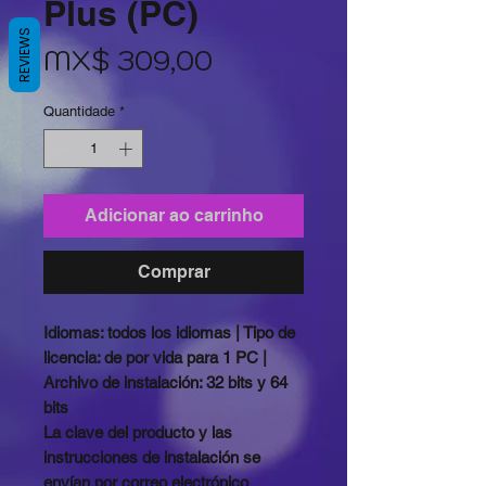
Plus (PC)
REVIEWS
Preço
MX$ 309,00
Quantidade
*
Adicionar ao carrinho
Comprar
Idiomas: todos los idiomas | Tipo de
licencia: de por vida para 1 PC |
Archivo de instalación: 32 bits y 64
bits
La clave del producto y las
instrucciones de instalación se
envían por correo electrónico