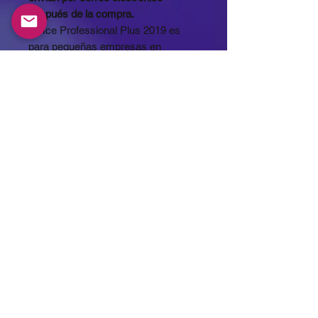
después de la compra.
Office Professional Plus 2019 es
para pequeñas empresas en
crecimiento que desean las
aplicaciones clásicas de Office
(Word, Excel y PowerPoint) además
de Outlook, Publisher, Access,
OneNote y la capacidad de guardar
documentos en OneDrive o
localmente en su computadora.
Se aplica solo a PC con Windows 10
y Windows 11.
MXN ($)