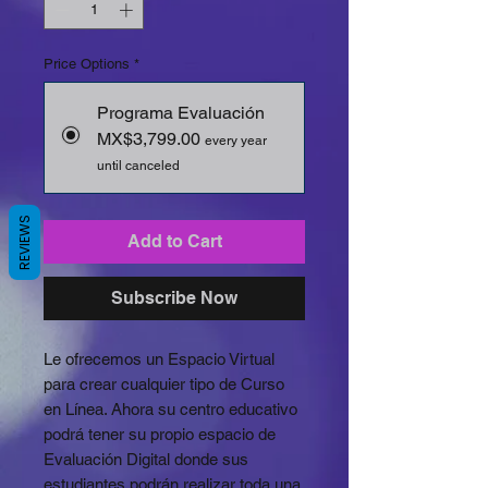
Price Options
*
Programa Evaluación
MX$3,799.00
every year
until canceled
REVIEWS
Add to Cart
Subscribe Now
Le ofrecemos un Espacio Virtual
para crear cualquier tipo de Curso
en Línea. Ahora su centro educativo
podrá tener su propio espacio de
Evaluación Digital donde sus
estudiantes podrán realizar toda una