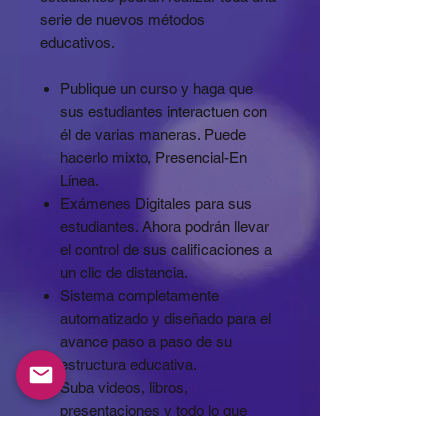
serie de nuevos métodos
educativos.
Publique un curso y haga que
sus estudiantes interactuen con
él de varias maneras. Puede
hacerlo mixto, Presencial-En
Línea.
Exámenes Digitales para sus
estudiantes. Ahora podrán llevar
el control de sus calificaciones a
un clic de distancia.
Sistema completamente
automatizado y diseñado para el
avance paso a paso de su
estructura educativa.
Suba videos, libros,
presentaciones y todo lo que
usted pueda hacer para enseñar